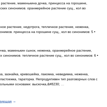
растение, маменькина дочка, принцесса на горошине,
ских синонимов. оранжерейное растение сущ., кол во
…
ое растение, недотрога, тепличное растение, неженка,
онимов. принцесса на горошине сущ., кол во синонимов: 5 •
ка, маменькин сынок, неженка, оранжерейное растение,
 синонимов. тепличное растение сущ., кол во синонимов: 6 •
а, зазнайка, кривошейка, лакомка, невидимка, неженка,
ластоежка, тараторка. Непродуктивен тип разговорных слов с
гольными основами: выскочка,&#8230; …
дующая
→