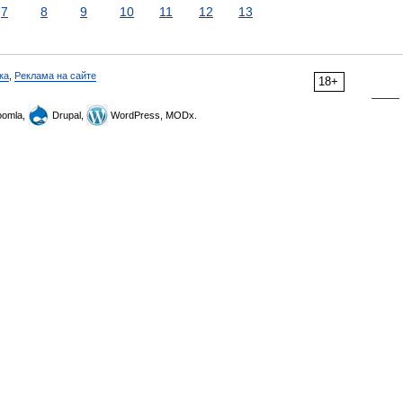
7
8
9
10
11
12
13
ка
,
Реклама на сайте
18+
omla,
Drupal,
WordPress, MODx.