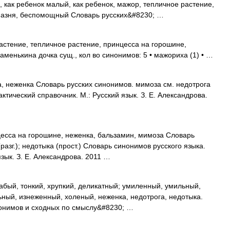
 как ребенок малый, как ребенок, мажор, тепличное растение,
азмазня, беспомощный Словарь русских&#8230; …
стение, тепличное растение, принцесса на горошине,
менькина дочка сущ., кол во синонимов: 5 • мажориха (1) • …
, неженка Словарь русских синонимов. мимоза см. недотрога
ктический справочник. М.: Русский язык. З. Е. Александрова.
есса на горошине, неженка, бальзамин, мимоза Словарь
азг.); недотыка (прост.) Словарь синонимов русского языка.
язык. З. Е. Александрова. 2011 …
абый, тонкий, хрупкий, деликатный; умиленный, умильный,
ный, изнеженный, холеный, неженка, недотрога, недотыка.
инонимов и сходных по смыслу&#8230; …