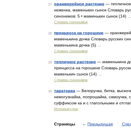
оранжерейное растение
— тепличное 
27
неженка, маменькин сынок Словарь рус
синонимов: 5 • маменькин сынок (14) 
Словарь синонимов
принцесса на горошине
— оранжерейн
28
маменькина дочка Словарь русских син
маменькина дочка (5) …
Словарь синонимов
тепличное растение
— маменькина доч
29
принцесса на горошине Словарь русских
маменькин сынок (14) …
Словарь синонимов
тараторка
— Белоручка, битка, выскочк
30
немогузнайка, попрошайка, самоучка, с
суффиксом ка и с глагольными и отгла
История слов
Страницы
←
Предыдущая
Сле