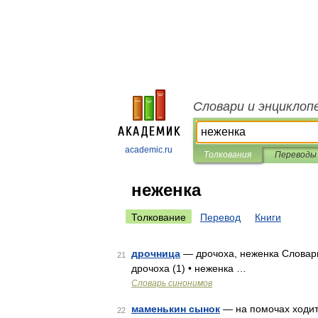
Словари и энциклоп
academic.ru
Толкования
Переводы
неженка
Толкование
Перевод
Книги
дрочница
— дрочоха, неженка Словарь 
21
дрочоха (1) • неженка …
Словарь синонимов
маменькин сынок
— на помочах ходит,
22