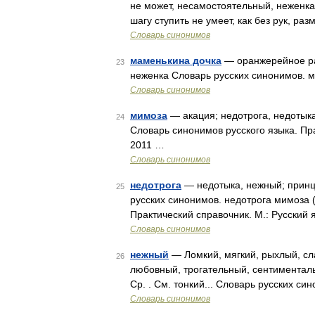
не может, несамостоятельный, неженка,
шагу ступить не умеет, как без рук, р
Словарь синонимов
маменькина дочка
— оранжерейное ра
23
неженка Словарь русских синонимов. ма
Словарь синонимов
мимоза
— акация; недотрога, недотыка
24
Словарь синонимов русского языка. Пра
2011 …
Словарь синонимов
недотрога
— недотыка, нежный; принц
25
русских синонимов. недотрога мимоза (р
Практический справочник. М.: Русский 
Словарь синонимов
нежный
— Ломкий, мягкий, рыхлый, сл
26
любовный, трогательный, сентименталь
Ср. . См. тонкий... Словарь русских с
Словарь синонимов