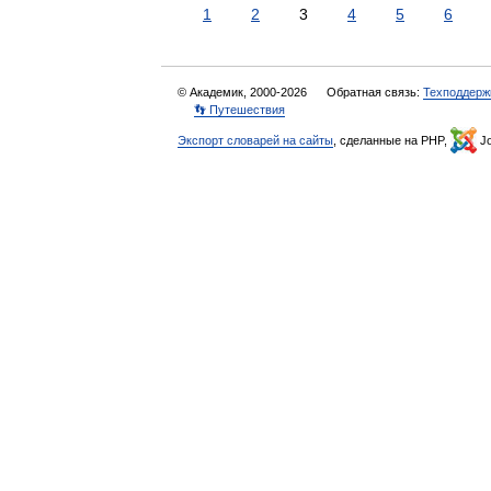
1
2
3
4
5
6
© Академик, 2000-2026
Обратная связь:
Техподдерж
👣 Путешествия
Экспорт словарей на сайты
, сделанные на PHP,
Jo