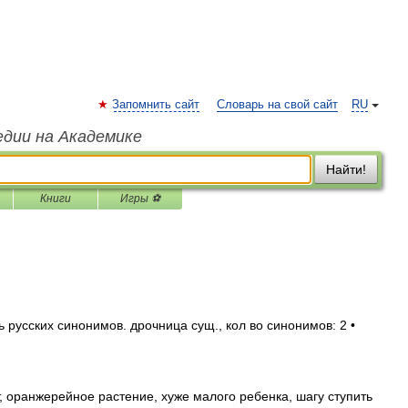
Запомнить сайт
Словарь на свой сайт
RU
едии на Академике
Найти!
Книги
Игры ⚽
русских синонимов. дрочница сущ., кол во синонимов: 2 •
 оранжерейное растение, хуже малого ребенка, шагу ступить